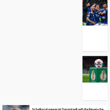
Schalke ist gewarnt: Darmstadt will die Revanche