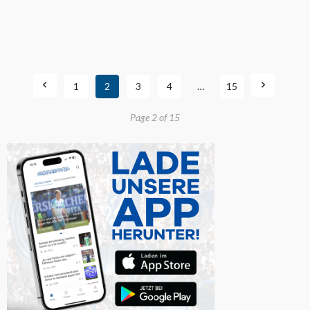
1
2
3
4
…
15
Page 2 of 15