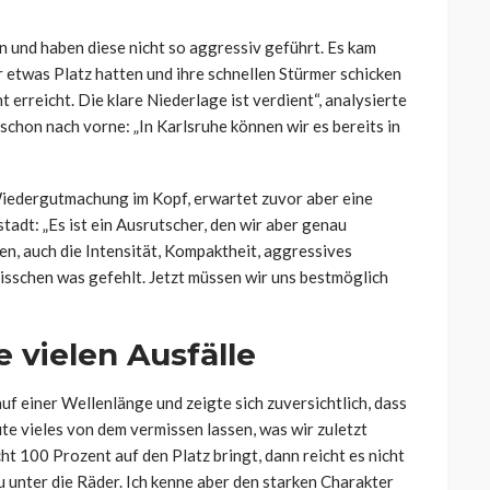
n und haben diese nicht so aggressiv geführt. Es kam
 etwas Platz hatten und ihre schnellen Stürmer schicken
erreicht. Die klare Niederlage ist verdient“, analysierte
schon nach vorne: „In Karlsruhe können wir es bereits in
Wiedergutmachung im Kopf, erwartet zuvor aber eine
dt: „Es ist ein Ausrutscher, den wir aber genau
en, auch die Intensität, Kompaktheit, aggressives
bisschen was gefehlt. Jetzt müssen wir uns bestmöglich
e vielen Ausfälle
uf einer Wellenlänge und zeigte sich zuversichtlich, dass
te vieles von dem vermissen lassen, was wir zuletzt
100 Prozent auf den Platz bringt, dann reicht es nicht
u unter die Räder. Ich kenne aber den starken Charakter