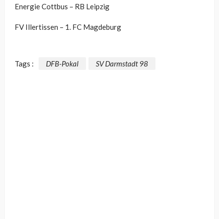
Energie Cottbus – RB Leipzig
FV Illertissen – 1. FC Magdeburg
Tags :
DFB-Pokal
SV Darmstadt 98