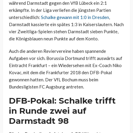
während Darmstadt gegen den VfB Lübeck ein 2:1
erkämpfte. In der Liga verliefen die jüngsten Partien
unterschiedlich:
Schalke gewann mit 1:0 in Dresden
,
Darmstadt kassierte ein spätes 1:3 in Kaiserslautern. Nach
vier Zweitliga-Spielen stehen Darmstadt sieben Punkte,
die Königsblauen neun Punkte auf dem Konto.
Auch die anderen Reviervereine haben spannende
Aufgaben vor sich. Borussia Dortmund trifft auswärts auf
Eintracht Frankfurt – ein Wiedersehen mit Ex-Coach Niko
Kovac, mit dem die Frankfurter 2018 den DFB-Pokal
gewonnen hatten. Der VfL Bochum muss beim
Bundesligisten FC Augsburg antreten.
DFB-Pokal: Schalke trifft
in Runde zwei auf
Darmstadt 98