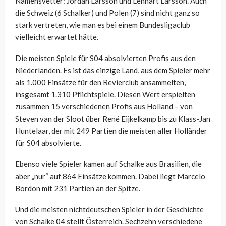
Namensvetter: Jordan Larsson und Lennart Larsson. Auch
die Schweiz (6 Schalker) und Polen (7) sind nicht ganz so
stark vertreten, wie man es bei einem Bundesligaclub
vielleicht erwartet hätte.
Die meisten Spiele für S04 absolvierten Profis aus den
Niederlanden. Es ist das einzige Land, aus dem Spieler mehr
als 1.000 Einsätze für den Revierclub ansammelten,
insgesamt 1.310 Pflichtspiele. Diesen Wert erspielten
zusammen 15 verschiedenen Profis aus Holland – von
Steven van der Sloot über René Eijkelkamp bis zu Klass-Jan
Huntelaar, der mit 249 Partien die meisten aller Holländer
für S04 absolvierte.
Ebenso viele Spieler kamen auf Schalke aus Brasilien, die
aber „nur“ auf 864 Einsätze kommen. Dabei liegt Marcelo
Bordon mit 231 Partien an der Spitze.
Und die meisten nichtdeutschen Spieler in der Geschichte
von Schalke 04 stellt Österreich. Sechzehn verschiedene