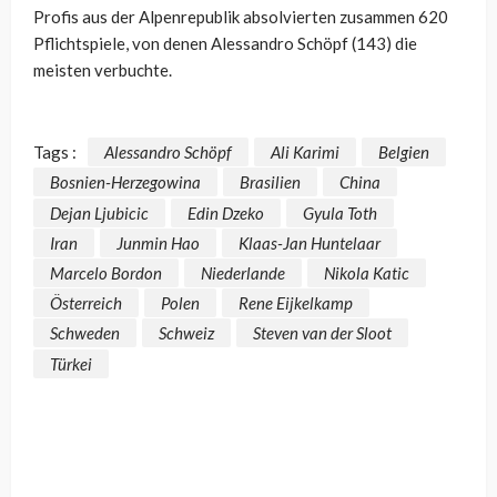
Profis aus der Alpenrepublik absolvierten zusammen 620
Pflichtspiele, von denen Alessandro Schöpf (143) die
meisten verbuchte.
Tags :
Alessandro Schöpf
Ali Karimi
Belgien
Bosnien-Herzegowina
Brasilien
China
Dejan Ljubicic
Edin Dzeko
Gyula Toth
Iran
Junmin Hao
Klaas-Jan Huntelaar
Marcelo Bordon
Niederlande
Nikola Katic
Österreich
Polen
Rene Eijkelkamp
Schweden
Schweiz
Steven van der Sloot
Türkei