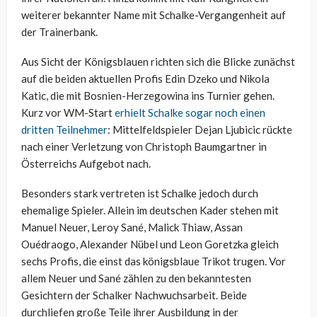
weiterer bekannter Name mit Schalke-Vergangenheit auf
der Trainerbank.
Aus Sicht der Königsblauen richten sich die Blicke zunächst
auf die beiden aktuellen Profis Edin Dzeko und Nikola
Katic, die mit Bosnien-Herzegowina ins Turnier gehen.
Kurz vor WM-Start
erhielt Schalke sogar noch einen
dritten Teilnehmer
: Mittelfeldspieler Dejan Ljubicic rückte
nach einer Verletzung von Christoph Baumgartner in
Österreichs Aufgebot nach.
Besonders stark vertreten ist Schalke jedoch durch
ehemalige Spieler. Allein im deutschen Kader stehen mit
Manuel Neuer, Leroy Sané, Malick Thiaw, Assan
Ouédraogo, Alexander Nübel und Leon Goretzka gleich
sechs Profis, die einst das königsblaue Trikot trugen. Vor
allem Neuer und Sané zählen zu den bekanntesten
Gesichtern der Schalker Nachwuchsarbeit. Beide
durchliefen große Teile ihrer Ausbildung in der