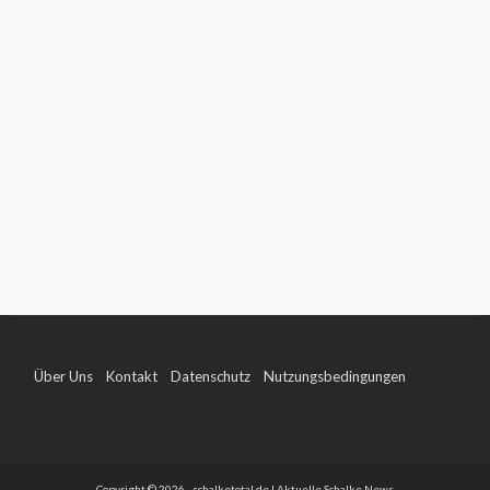
Über Uns
Kontakt
Datenschutz
Nutzungsbedingungen
Impressum
Copyright © 2026 - schalketotal.de | Aktuelle Schalke News