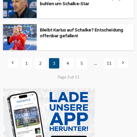
buhlen um Schalke-Star
Bleibt Karius auf Schalke? Entscheidung
offenbar gefallen!
1
2
3
4
5
…
11
Page 3 of 11