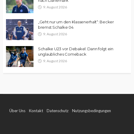
nach Dänemark
9. August 2026
„Geht nur um den Klassenerhalt“: Becker
bremst Schalke 04
9. August 2026
Schalke U23 vor Debakel: Dann folgt ein
unglaubliches Comeback
9. August 2026
Über Uns
Kontakt
Datenschutz
Nutzungsbedingungen
Impressum