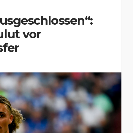
ausgeschlossen“:
lut vor
sfer