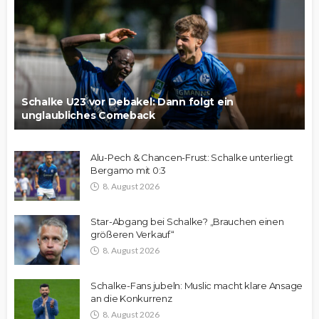
Schalke U23 vor Debakel: Dann folgt ein
unglaubliches Comeback
Alu-Pech & Chancen-Frust: Schalke unterliegt
Bergamo mit 0:3
8. August 2026
Star-Abgang bei Schalke? „Brauchen einen
größeren Verkauf“
8. August 2026
Schalke-Fans jubeln: Muslic macht klare Ansage
an die Konkurrenz
8. August 2026