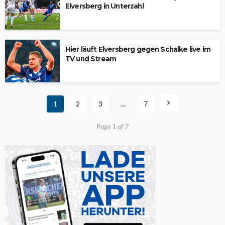
Elversberg in Unterzahl
Hier läuft Elversberg gegen Schalke live im
TV und Stream
1
2
3
…
7
Page 1 of 7