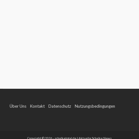
Über Uns
Kontakt
Datenschutz
Nutzungsbedingungen
Impressum
Copyright © 2026 - schalketotal.de | Aktuelle Schalke News