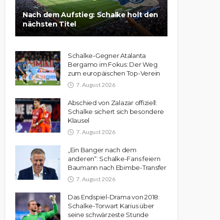
Nach dem Aufstieg: Schalke holt den
nächsten Titel
Schalke-Gegner Atalanta
Bergamo im Fokus: Der Weg
zum europäischen Top-Verein
7. August 2026
Abschied von Zalazar offiziell:
Schalke sichert sich besondere
Klausel
7. August 2026
„Ein Banger nach dem
anderen“: Schalke-Fans feiern
Baumann nach Ebimbe-Transfer
7. August 2026
Das Endspiel-Drama von 2018:
Schalke-Torwart Karius über
seine schwärzeste Stunde