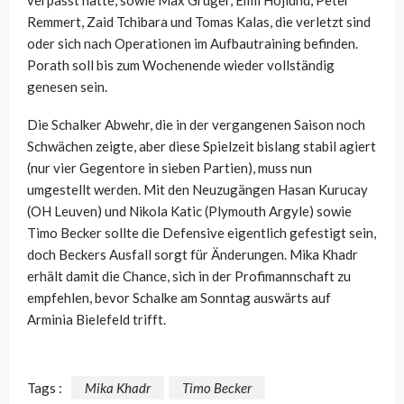
verpasst hatte, sowie Max Grüger, Emil Hojlund, Peter
Remmert, Zaid Tchibara und Tomas Kalas, die verletzt sind
oder sich nach Operationen im Aufbautraining befinden.
Porath soll bis zum Wochenende wieder vollständig
genesen sein.
Die Schalker Abwehr, die in der vergangenen Saison noch
Schwächen zeigte, aber diese Spielzeit bislang stabil agiert
(nur vier Gegentore in sieben Partien), muss nun
umgestellt werden. Mit den Neuzugängen Hasan Kurucay
(OH Leuven) und Nikola Katic (Plymouth Argyle) sowie
Timo Becker sollte die Defensive eigentlich gefestigt sein,
doch Beckers Ausfall sorgt für Änderungen. Mika Khadr
erhält damit die Chance, sich in der Profimannschaft zu
empfehlen, bevor Schalke am Sonntag auswärts auf
Arminia Bielefeld trifft.
Tags :
Mika Khadr
Timo Becker