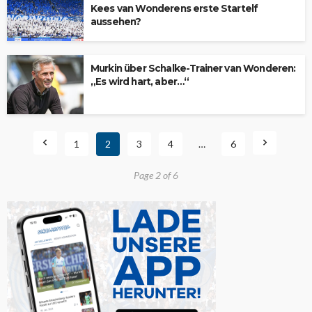
Kees van Wonderens erste Startelf
aussehen?
Murkin über Schalke-Trainer van Wonderen:
„Es wird hart, aber…“
1
2
3
4
…
6
Page 2 of 6