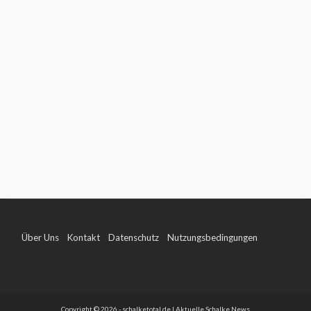
Über Uns
Kontakt
Datenschutz
Nutzungsbedingungen
Impressum
Copyright © 2026 - schalketotal.de | Aktuelle Schalke News