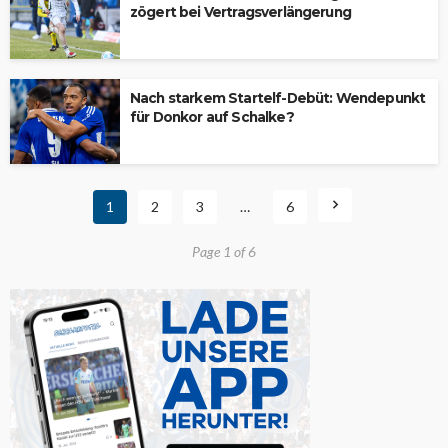
zögert bei Vertragsverlängerung
Nach starkem Startelf-Debüt: Wendepunkt
für Donkor auf Schalke?
1
2
3
…
6
Page 1 of 6