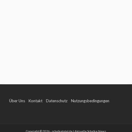
Über Uns
Kontakt
Datenschutz
Nutzungsbedingungen
Impressum
Copyright © 2026 - schalketotal.de | Aktuelle Schalke News