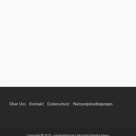
Über Uns
Kontakt
Datenschutz
Nutzungsbedingungen
Impressum
Copyright © 2026 - schalketotal.de | Aktuelle Schalke News