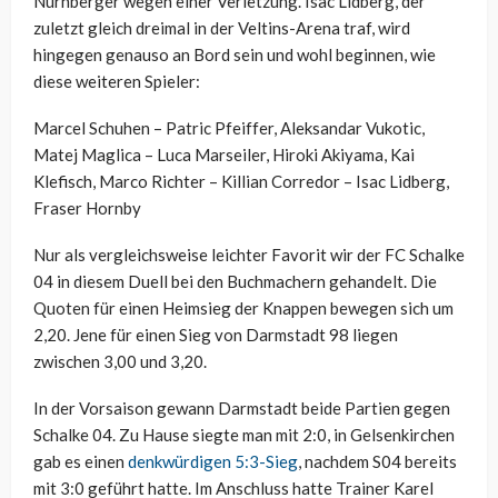
Nürnberger wegen einer Verletzung. Isac Lidberg, der
zuletzt gleich dreimal in der Veltins-Arena traf, wird
hingegen genauso an Bord sein und wohl beginnen, wie
diese weiteren Spieler:
Marcel Schuhen – Patric Pfeiffer, Aleksandar Vukotic,
Matej Maglica – Luca Marseiler, Hiroki Akiyama, Kai
Klefisch, Marco Richter – Killian Corredor – Isac Lidberg,
Fraser Hornby
Nur als vergleichsweise leichter Favorit wir der FC Schalke
04 in diesem Duell bei den Buchmachern gehandelt. Die
Quoten für einen Heimsieg der Knappen bewegen sich um
2,20. Jene für einen Sieg von Darmstadt 98 liegen
zwischen 3,00 und 3,20.
In der Vorsaison gewann Darmstadt beide Partien gegen
Schalke 04. Zu Hause siegte man mit 2:0, in Gelsenkirchen
gab es einen
denkwürdigen 5:3-Sieg
, nachdem S04 bereits
mit 3:0 geführt hatte. Im Anschluss hatte Trainer Karel