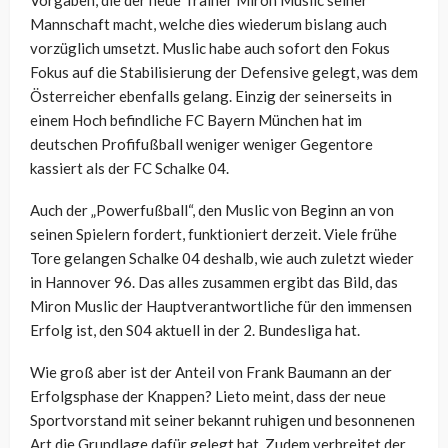
Vorgaben, die der neue Trainer Miron Muslic seiner
Mannschaft macht, welche dies wiederum bislang auch
vorzüglich umsetzt. Muslic habe auch sofort den Fokus
Fokus auf die Stabilisierung der Defensive gelegt, was dem
Österreicher ebenfalls gelang. Einzig der seinerseits in
einem Hoch befindliche FC Bayern München hat im
deutschen Profifußball weniger weniger Gegentore
kassiert als der FC Schalke 04.
Auch der „Powerfußball“, den Muslic von Beginn an von
seinen Spielern fordert, funktioniert derzeit. Viele frühe
Tore gelangen Schalke 04 deshalb, wie auch zuletzt wieder
in Hannover 96. Das alles zusammen ergibt das Bild, das
Miron Muslic der Hauptverantwortliche für den immensen
Erfolg ist, den S04 aktuell in der 2. Bundesliga hat.
Wie groß aber ist der Anteil von Frank Baumann an der
Erfolgsphase der Knappen? Lieto meint, dass der neue
Sportvorstand mit seiner bekannt ruhigen und besonnenen
Art die Grundlage dafür gelegt hat. Zudem verbreitet der