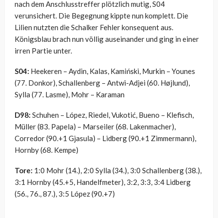
nach dem Anschlusstreffer plötzlich mutig, S04
verunsichert. Die Begegnung kippte nun komplett. Die
Lilien nutzten die Schalker Fehler konsequent aus.
Königsblau brach nun völlig auseinander und ging in einer
irren Partie unter.
S04:
Heekeren – Aydin, Kalas, Kamiński, Murkin – Younes
(77. Donkor), Schallenberg – Antwi-Adjei (60. Højlund),
Sylla (77. Lasme), Mohr – Karaman
D98:
Schuhen – López, Riedel, Vukotić, Bueno – Klefisch,
Müller (83. Papela) – Marseiler (68. Lakenmacher),
Corredor (90.+1 Gjasula) – Lidberg (90.+1 Zimmermann),
Hornby (68. Kempe)
Tore:
1:0 Mohr (14.), 2:0 Sylla (34.), 3:0 Schallenberg (38.),
3:1 Hornby (45.+5, Handelfmeter), 3:2, 3:3, 3:4 Lidberg
(56., 76., 87.), 3:5 López (90.+7)