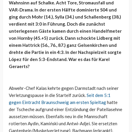
Wahnsinn auf Schalke. Acht Tore, Stromausfall und
VAR-Drama. In der ersten Hälfte dominierte S04 und
ging durch Mohr (14.), Sylla (34.) und Schallenberg (38.)
verdient mit 3:0 in Führung. Doch die zunächst
unterlegenen Gäste kamen durch einen Handelfmeter
von Hornby (45.+5) zurück. Dann schockte Lidberg mit
einem Hattrick (56., 76., 87.) ganz Gelsenkirchen und
drehte die Partie in ein 4:3. In der Nachspielzeit sorgte
López für den 5:3-Endstand. War es das für Karel
Geraerts?
Abwehr-Chef Kalas kehrte gegen Darmstadt nach seiner
Verletzungspause in die Startelf zurück.
Seit dem 5:1
gegen Eintracht Braunschweig am ersten Spieltag
hatte
der Tscheche aufgrund einer Entzündung der Patellasehne
aussetzen müssen. Ebenfalls neu in die Mannschaft
rotierten Aydin, Kamiński und Antwi-Adjei. Sie ersetzten
Gantenbein (Muskelverletzung), Bachmann (erkrankt),