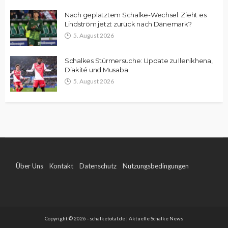
Nach geplatztem Schalke-Wechsel: Zieht es
Lindström jetzt zurück nach Dänemark?
5. August 2026
Schalkes Stürmersuche: Update zu Ilenikhena,
Diakité und Musaba
5. August 2026
Über Uns
Kontakt
Datenschutz
Nutzungsbedingungen
Impressum
Copyright © 2026 - schalketotal.de | Aktuelle Schalke News