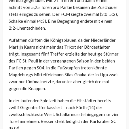
viermal gegenüber. Mit 21 Treffern und damit einem
Schnitt von 5,25 Toren pro Partie bekamen die Zuschauer
stets einiges zu sehen. Der FCM siegte zweimal (3:0, 5:2),
Schalke einmal (4:3). Eine Begegnung endete mit einem
2:2-Unentschieden.
Aufatmen dürften die Königsblauen, da der Niederländer
Martijn Kaars nicht mehr das Trikot der Bördestädter
trägt. Insgesamt fünf Treffer erzielte der heutige Stürmer
des FC St. Pauli in der vergangenen Saison in den beiden
Partien gegen S04. In die Fußstapfen treten könnte
Magdeburgs Mittelfeldmann Silas Gnaka, der in Liga zwei
zwar nur fünfmal netzte, darunter aber gleich dreimal
gegen die Knappen.
In der laufenden Spielzeit haben die Elbstädter bereits
zwölf Gegentreffer kassiert – nach Fürth (14) der
zweitschlechteste Wert. Schalke musste hingegen nur vier
Tore hinnehmen. Besser steht lediglich der Karlsruher SC
da (3).