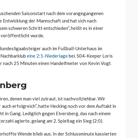
ttäuschenden Saisonstart nach dem vorangegangenen
de Entwicklung der Mannschaft und hat sich nach
sem schweren Schritt entschieden“, heißt es in einer
 veröffentlicht wurde.
r Bundesligaabsteiger auch im Fußball-Unterhaus im
m Nachbarklub
eine 2:1-Niederlage
bei. S04-Keeper Loris
s er nach 25 Minuten einen Handelfmeter von Kevin Vogt
rnberg
en, denen man viel zutraut, ist nachvollziehbar. Wir
r auch erfolgreich“, hatte Hecking noch vor dem Auftakt in
cht in Gang. Lediglich gegen Elversberg, das nach einem
rzahl agierte, gelang am 2. Spieltag ein Sieg (2:0).
rhoffte Wende blieb aus. In der Schlussminute kassierten