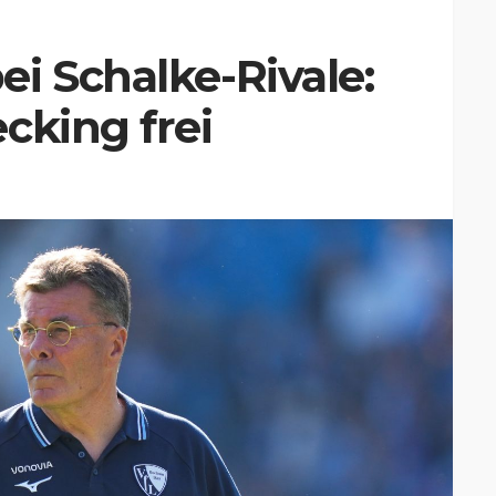
i Schalke-Rivale:
cking frei