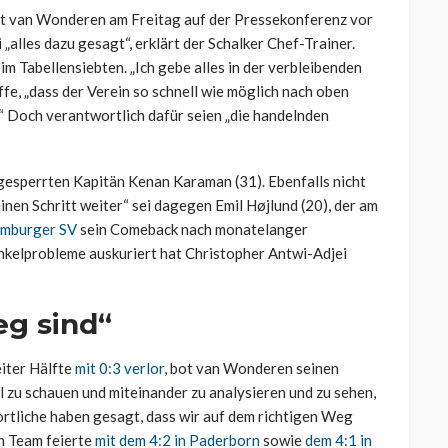
rt van Wonderen am Freitag auf der Pressekonferenz vor
„alles dazu gesagt“, erklärt der Schalker Chef-Trainer.
im Tabellensiebten. „Ich gebe alles in der verbleibenden
ffe, „dass der Verein so schnell wie möglich nach oben
“ Doch verantwortlich dafür seien „die handelnden
gesperrten Kapitän Kenan Karaman (31). Ebenfalls nicht
inen Schritt weiter“ sei dagegen Emil Højlund (20), der am
amburger SV
sein Comeback nach monatelanger
kelprobleme auskuriert hat Christopher Antwi-Adjei
eg sind“
eiter Hälfte
mit 0:3 verlor
, bot van Wonderen seinen
l zu schauen und miteinander zu analysieren und zu sehen,
rtliche haben gesagt, dass wir auf dem richtigen Weg
in Team feierte
mit dem 4:2 in Paderborn
sowie
dem 4:1 in