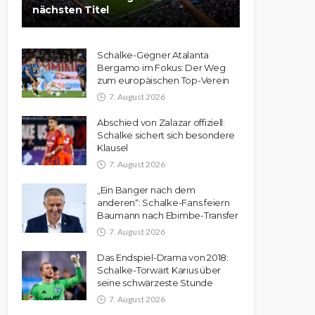
nächsten Titel
Schalke-Gegner Atalanta
Bergamo im Fokus: Der Weg
zum europäischen Top-Verein
7. August 2026
Abschied von Zalazar offiziell:
Schalke sichert sich besondere
Klausel
7. August 2026
„Ein Banger nach dem
anderen“: Schalke-Fans feiern
Baumann nach Ebimbe-Transfer
7. August 2026
Das Endspiel-Drama von 2018:
Schalke-Torwart Karius über
seine schwärzeste Stunde
7. August 2026