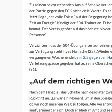
Zu seinem bevorstehenden Aus auf Schalke verlie
der Partie gegen den FCK nicht viele Worte. Es sei 
Jetzt liege „der volle Fokus“ auf der Begegnung be
Zeit an Energie“, kündigt der S04-Trainer an. Er ho
kommt. Der Verein gehört auf das höchste Niveau.
Personen“.
Verzichten muss der S04-Übungsleiter auf seinen 
zur Verfügung steht Ilyes Hamache (22). „Wieder e
vergangenen Wochenende
beim 2:2 gegen den H
Verletzungspause gegeben hatte. Seine Oberschen
(31).
„Auf dem richtigen W
Nach dem Hinspiel, das Schalke nach desolater zw
Rücktritt an. „Es war ein Moment, um in den Spiege
ob wir noch unserem Weg zu folgen. Alle Verantwo
sind“, erinnert er sich. Doch er blieb im Amt und se