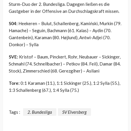
Sturm-Duo der 2. Bundesliga. Dagegen ließen es die
Gastgeber in der Offensive an Durchschlagskraft missen.
S04:
Heekeren – Bulut, Schallenberg, Kamiński, Murkin (79.
Hamache) – Seguin, Bachmann (61. Kalas) – Aydin (70.
Gantenbein), Karaman (80.
Højlund)
, Antwi-Adjei (70.
Donkor) – Sylla
SVE:
Kristof – Baum, Pinckert, Rohr, Neubauer – Sickinger,
Schmahl (74. Schnellbacher) – Petkov (84. Feil), Damar (84.
Stock), Zimmerschied (68. Gerezgiher) – Asllani
Tore:
0:1 Karaman (11.), 1:1 Sickinger (25.), 1:2 Sylla (55.),
1:3 Schallenberg (67.), 1:4 Sylla (75.)
Tags :
2. Bundesliga
SV Elversberg