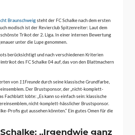
acht Braunschweig
steht der FC Schalke nach dem ersten
Auch modisch ist der Revierclub Spitzenreiter: Laut dem
schönste Trikot der 2. Liga. In einer internen Bewertung
 genauer unter die Lupe genommen.
ts berücksichtigt und nach verschiedenen Kriterien
eimtrikot des FC Schalke 04 auf, das von den Blattmachern
perten von
11Freunde
durch seine klassische Grundfarbe,
reinsemblem. Der Brustsponsor, der „nicht-komplett-
as Fachblatt lobte: „Es kann so einfach sein: klassische
Vereinsemblem, nicht-komplett-hässlicher Brustsponsor.
alke-Profis gut aussehen könnten.“ Ein gutes Omen für die
 Schalke: „Irgendwie ganz