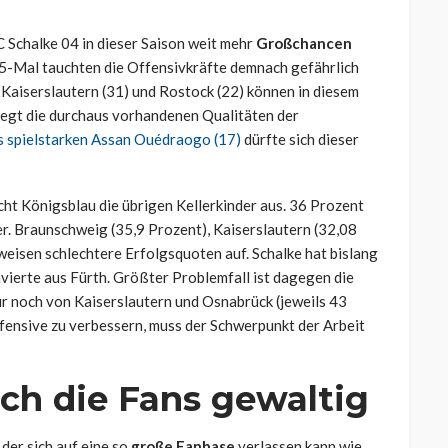
C Schalke 04 in dieser Saison weit mehr
Großchancen
 45-Mal tauchten die Offensivkräfte demnach gefährlich
 Kaiserslautern (31) und Rostock (22) können in diesem
elegt die durchaus vorhandenen Qualitäten der
s spielstarken Assan Ouédraogo (17)
dürfte sich dieser
cht Königsblau die übrigen Kellerkinder aus. 36 Prozent
r. Braunschweig (35,9 Prozent), Kaiserslautern (32,08
eisen schlechtere Erfolgsquoten auf. Schalke hat bislang
nvierte aus Fürth. Größter Problemfall ist dagegen die
r noch von Kaiserslautern und Osnabrück (jeweils 43
ensive zu verbessern, muss der Schwerpunkt der Arbeit
ch die Fans gewaltig
 der sich auf eine so
große Fanbase
verlassen kann wie