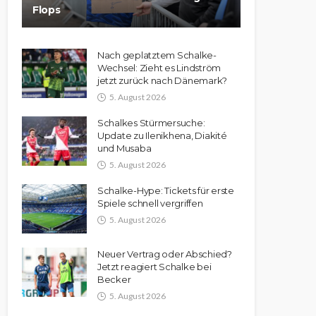
Flops
Nach geplatztem Schalke-
Wechsel: Zieht es Lindström
jetzt zurück nach Dänemark?
5. August 2026
Schalkes Stürmersuche:
Update zu Ilenikhena, Diakité
und Musaba
5. August 2026
Schalke-Hype: Tickets für erste
Spiele schnell vergriffen
5. August 2026
Neuer Vertrag oder Abschied?
Jetzt reagiert Schalke bei
Becker
5. August 2026