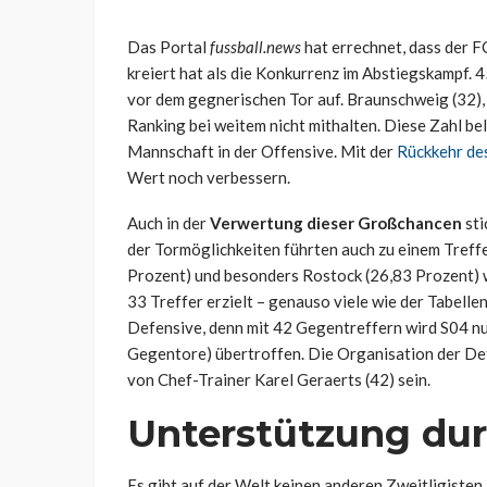
Das Portal
fussball.news
hat errechnet, dass der F
kreiert hat als die Konkurrenz im Abstiegskampf.
vor dem gegnerischen Tor auf. Braunschweig (32),
Ranking bei weitem nicht mithalten. Diese Zahl b
Mannschaft in der Offensive. Mit der
Rückkehr de
Wert noch verbessern.
Auch in der
Verwertung dieser Großchancen
sti
der Tormöglichkeiten führten auch zu einem Treffe
Prozent) und besonders Rostock (26,83 Prozent) w
33 Treffer erzielt – genauso viele wie der Tabelle
Defensive, denn mit 42 Gegentreffern wird S04 nu
Gegentore) übertroffen. Die Organisation der Def
von Chef-Trainer Karel Geraerts (42) sein.
Unterstützung dur
Es gibt auf der Welt keinen anderen Zweitligisten,