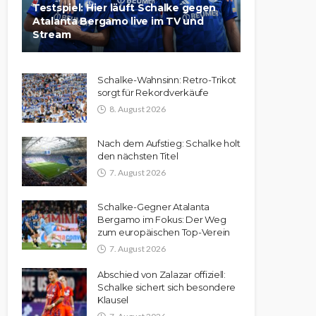
Testspiel: Hier läuft Schalke gegen
Atalanta Bergamo live im TV und
Stream
Schalke-Wahnsinn: Retro-Trikot
sorgt für Rekordverkäufe
8. August 2026
Nach dem Aufstieg: Schalke holt
den nächsten Titel
7. August 2026
Schalke-Gegner Atalanta
Bergamo im Fokus: Der Weg
zum europäischen Top-Verein
7. August 2026
Abschied von Zalazar offiziell:
Schalke sichert sich besondere
Klausel