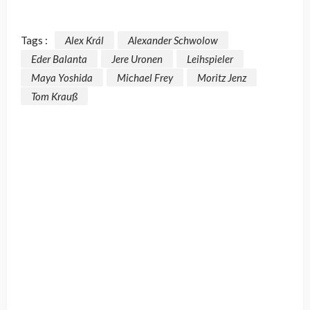
Tags :
Alex Král
Alexander Schwolow
Eder Balanta
Jere Uronen
Leihspieler
Maya Yoshida
Michael Frey
Moritz Jenz
Tom Krauß