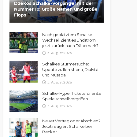
Dzekos Schalke-Vorgänger mit der
Nummer 10: Große Namen und große
Flops
Nach geplatztem Schalke-
Wechsel: Zieht es Lindström
jetzt zurück nach Dänemark?
5. August 2026
Schalkes Stürmersuche:
Update zu Ilenikhena, Diakité
und Musaba
5. August 2026
Schalke-Hype: Tickets für erste
Spiele schnell vergriffen
5. August 2026
Neuer Vertrag oder Abschied?
Jetzt reagiert Schalke bei
Becker