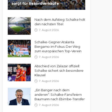
sorgt für Rekordverkäufe
Nach dem Aufstieg: Schalke holt
den nächsten Titel
7. August 2026
Schalke-Gegner Atalanta
Bergamo im Fokus: Der Weg
zum europäischen Top-Verein
7. August 2026
Abschied von Zalazar offiziell:
Schalke sichert sich besondere
Klausel
7. August 2026
„Ein Banger nach dem
anderen“: Schalke-Fans feiern
Baumann nach Ebimbe-Transfer
7. August 2026