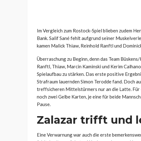
Im Vergleich zum Rostock-Spiel blieben zudem Hen
Bank. Salif Sané fehlt aufgrund seiner Muskelver
kamen Malick Thiaw, Reinhold Ranftl und Dominick
Überraschung zu Beginn, denn das Team Büskens/Kr
Ranftl, Thiaw, Marcin Kaminski und Kerim Calhanog
Spielaufbau zu stärken. Das erste positive Ergebnis
Strafraum lauernden Simon Terodde fand. Doch aus
treffsicheren Mittelstürmers nur an die Latte. Fü
noch zwei Gelbe Karten, je eine für beide Mannscha
Pause.
Zalazar trifft und 
Eine Verwarnung war auch die erste bemerkenswert