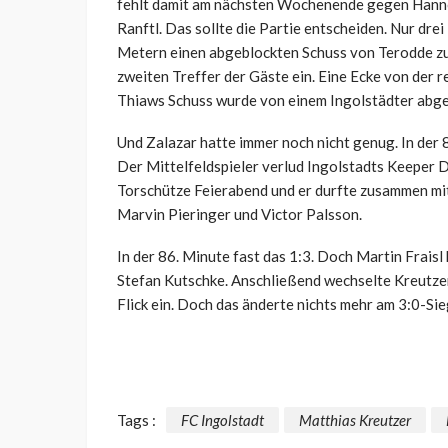
fehlt damit am nächsten Wochenende gegen Hannov
Ranftl. Das sollte die Partie entscheiden. Nur dr
Metern einen abgeblockten Schuss von Terodde zum 
zweiten Treffer der Gäste ein. Eine Ecke von der 
Thiaws Schuss wurde von einem Ingolstädter abgef
Und Zalazar hatte immer noch nicht genug. In der 
Der Mittelfeldspieler verlud Ingolstadts Keeper 
Torschütze Feierabend und er durfte zusammen mit 
Marvin Pieringer und Victor Palsson.
In der 86. Minute fast das 1:3. Doch Martin Fraisl
Stefan Kutschke. Anschließend wechselte Kreutzer 
Flick ein. Doch das änderte nichts mehr am 3:0-Sie
Tags :
FC Ingolstadt
Matthias Kreutzer