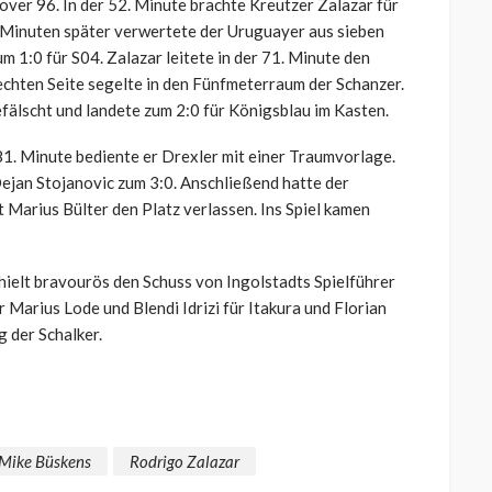
er 96. In der 52. Minute brachte Kreutzer Zalazar für
ei Minuten später verwertete der Uruguayer aus sieben
1:0 für S04. Zalazar leitete in der 71. Minute den
rechten Seite segelte in den Fünfmeterraum der Schanzer.
älscht und landete zum 2:0 für Königsblau im Kasten.
81. Minute bediente er Drexler mit einer Traumvorlage.
Dejan Stojanovic zum 3:0. Anschließend hatte der
Marius Bülter den Platz verlassen. Ins Spiel kamen
 hielt bravourös den Schuss von Ingolstadts Spielführer
Marius Lode und Blendi Idrizi für Itakura und Florian
g der Schalker.
Mike Büskens
Rodrigo Zalazar