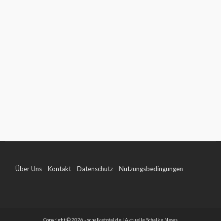
Über Uns
Kontakt
Datenschutz
Nutzungsbedingungen
Impressum
Copyright © 2026 - schalketotal.de | Aktuelle Schalke News