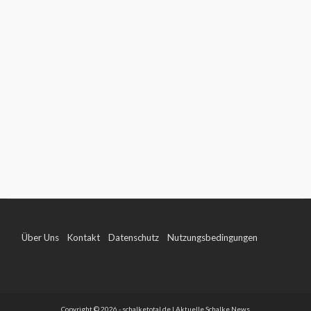
Über Uns
Kontakt
Datenschutz
Nutzungsbedingungen
Impressum
Copyright © 2026 - schalketotal.de | Aktuelle Schalke News