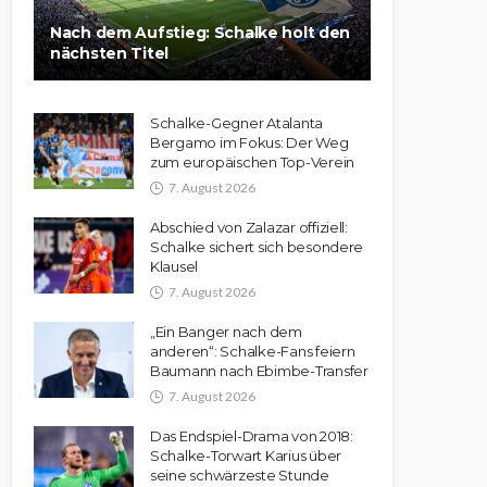
Nach dem Aufstieg: Schalke holt den
nächsten Titel
Schalke-Gegner Atalanta
Bergamo im Fokus: Der Weg
zum europäischen Top-Verein
7. August 2026
Abschied von Zalazar offiziell:
Schalke sichert sich besondere
Klausel
7. August 2026
„Ein Banger nach dem
anderen“: Schalke-Fans feiern
Baumann nach Ebimbe-Transfer
7. August 2026
Das Endspiel-Drama von 2018:
Schalke-Torwart Karius über
seine schwärzeste Stunde