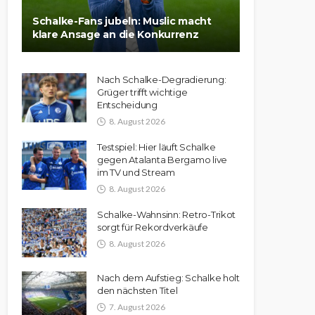
Schalke-Fans jubeln: Muslic macht
klare Ansage an die Konkurrenz
Nach Schalke-Degradierung:
Grüger trifft wichtige
Entscheidung
8. August 2026
Testspiel: Hier läuft Schalke
gegen Atalanta Bergamo live
im TV und Stream
8. August 2026
Schalke-Wahnsinn: Retro-Trikot
sorgt für Rekordverkäufe
8. August 2026
Nach dem Aufstieg: Schalke holt
den nächsten Titel
7. August 2026