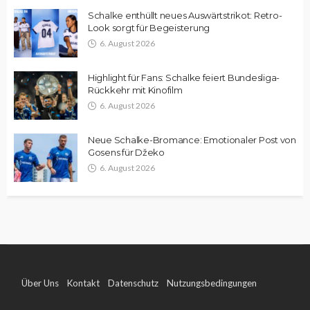
Schalke enthüllt neues Auswärtstrikot: Retro-
Look sorgt für Begeisterung
6. August 2026
Highlight für Fans: Schalke feiert Bundesliga-
Rückkehr mit Kinofilm
6. August 2026
Neue Schalke-Bromance: Emotionaler Post von
Gosens für Džeko
6. August 2026
Über Uns
Kontakt
Datenschutz
Nutzungsbedingungen