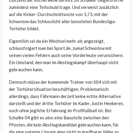
Dutzend der mittlerweile bereits 26 Schalker Gegentreffer
zumindest eine Teilschuld trage. Und verweist zusätzlich
auf die Kicker-Durchschnittsnote von 3,73, mit der
Schwolow das Schlusslicht aller benoteten Bundesliga-
Torhüter bildet.
Eigentlich sei da ein Wechsel mehr als angezeigt,
schlussfolgert man bei Sport.de, zumal Schwolow mit
seinen vielen Fehlern auch seine Vorderleute verunsichere.
Ein Umstand, den man im Abstiegskampf überhaupt nicht
gebrauchen kann.
Dennoch müsse der kommende Trainer von S04 sich mit
der Torhütersituation beschäftigen. Problematisch
allerdings, dass Fährmann derzeit keine echte Alternative
darstellt und der dritte Torhüter im Kader, Justin Heekeren,
noch ohne jegliche Erfahrung im Profifußball ist. Bei
Schalke 04 gibt es also eine Baustelle zwischen den
Pfosten, die kein Abstiegskandidat gebrauchen kann, für
die eine patente Lösung aber nicht in greifbarer Nähe zu