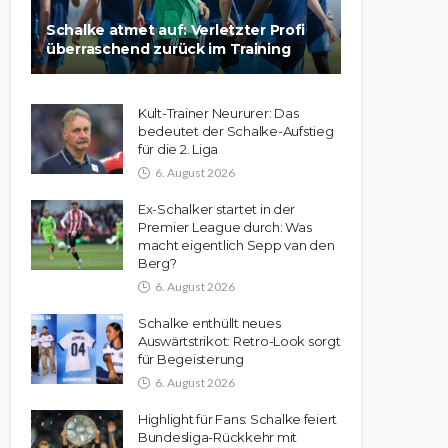
Schalke atmet auf: Verletzter Profi
überraschend zurück im Training
Kult-Trainer Neururer: Das
bedeutet der Schalke-Aufstieg
für die 2. Liga
6. August 2026
Ex-Schalker startet in der
Premier League durch: Was
macht eigentlich Sepp van den
Berg?
6. August 2026
Schalke enthüllt neues
Auswärtstrikot: Retro-Look sorgt
für Begeisterung
6. August 2026
Highlight für Fans: Schalke feiert
Bundesliga-Rückkehr mit