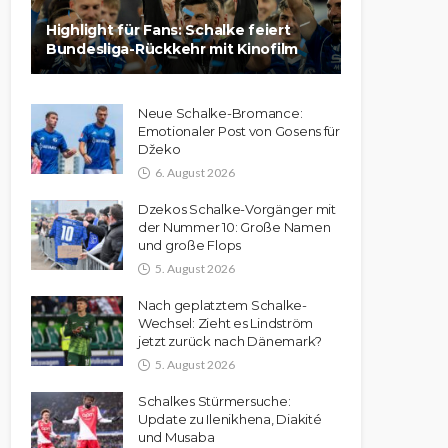
Highlight für Fans: Schalke feiert
Bundesliga-Rückkehr mit Kinofilm
Neue Schalke-Bromance:
Emotionaler Post von Gosens für
Džeko
6. August 2026
Dzekos Schalke-Vorgänger mit
der Nummer 10: Große Namen
und große Flops
5. August 2026
Nach geplatztem Schalke-
Wechsel: Zieht es Lindström
jetzt zurück nach Dänemark?
5. August 2026
Schalkes Stürmersuche:
Update zu Ilenikhena, Diakité
und Musaba