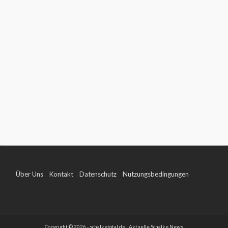
Über Uns
Kontakt
Datenschutz
Nutzungsbedingungen
Impressum
Copyright © 2026 - schalketotal.de | Aktuelle Schalke News