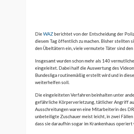
Die
WAZ
berichtet von der Entscheidung der Poli
diesem Tag öffentlich zu machen. Bisher stellten si
den Übeltätern ein, viele vermutete Täter sind de
Insgesamt wurden schon mehr als 140 vermutliche 
eingeleitet. Dabei half die Auswertung des Videoma
Bundesliga routinemäßig erstellt wird und in dies
weiterhelfen soll.
Die eingeleiteten Verfahren beinhalten unter and
gefährliche Körperverletzung, tätlicher Angriff a
Ausschreitungen waren eine Mitarbeiterin des DR
unbeteiligte Zuschauer meist leicht, in zwei Fälle
dass sie daraufhin sogar im Krankenhaus operiert