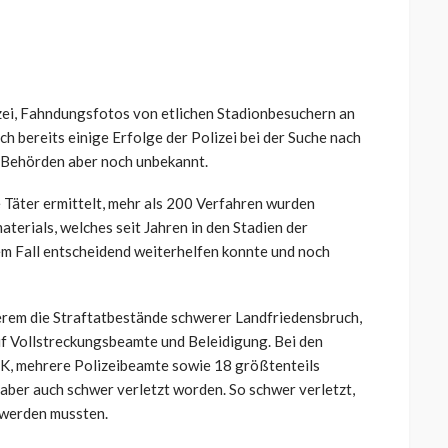
zei, Fahndungsfotos von etlichen Stadionbesuchern an
ch bereits einige Erfolge der Polizei bei der Suche nach
n Behörden aber noch unbekannt.
Täter ermittelt, mehr als 200 Verfahren wurden
terials, welches seit Jahren in den Stadien der
em Fall entscheidend weiterhelfen konnte und noch
erem die Straftatbestände schwerer Landfriedensbruch,
uf Vollstreckungsbeamte und Beleidigung. Bei den
K, mehrere Polizeibeamte sowie 18 größtenteils
n aber auch schwer verletzt worden. So schwer verletzt,
 werden mussten.