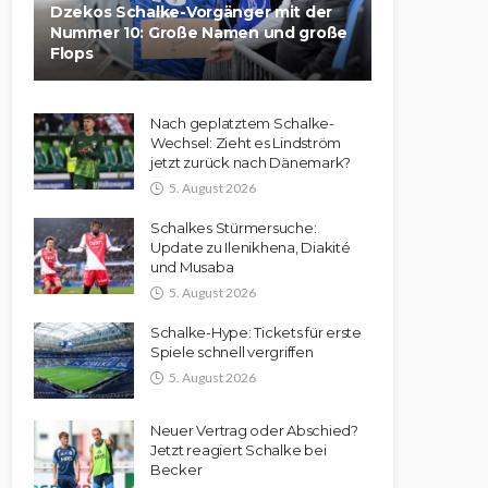
Dzekos Schalke-Vorgänger mit der
Nummer 10: Große Namen und große
Flops
Nach geplatztem Schalke-
Wechsel: Zieht es Lindström
jetzt zurück nach Dänemark?
5. August 2026
Schalkes Stürmersuche:
Update zu Ilenikhena, Diakité
und Musaba
5. August 2026
Schalke-Hype: Tickets für erste
Spiele schnell vergriffen
5. August 2026
Neuer Vertrag oder Abschied?
Jetzt reagiert Schalke bei
Becker