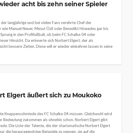
ieder acht bis zehn seiner Spieler
 der langjährige und bei vielen Fans verehrte Chef der
r wie Manuel Neuer, Mesut Özil oder Benedikt Höwedes gar bis
n Sprung in den Profifußball, ob beim FC Schalke 04 oder
eser Hinsicht. Da erinnerte sich Norbert Elgert, der als
sicht bessere Zeiten. Diese will er wieder einkehren lassen in seine
 Elgert äußert sich zu Moukoko
obte Knappenschmiede des FC Schalke 04 müssen. Gleichwohl wird
mehr Bedeutung zukommen als ohnehin schon. Norbert Elgert gibt
. Die Liste der Talente, die der charismatische Norbert Elgert
 nur die herauragendsten Beispiele zu nennen, sie auf die