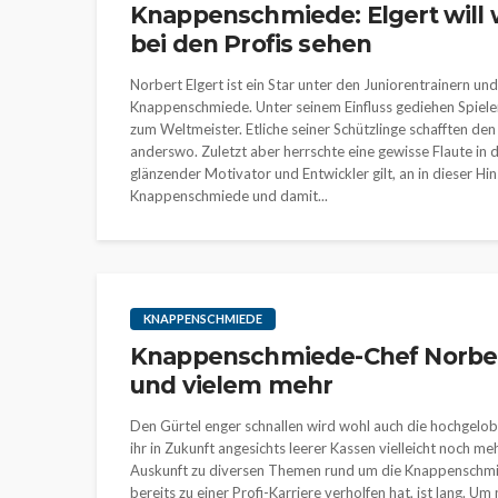
Knappenschmiede: Elgert will w
bei den Profis sehen
Norbert Elgert ist ein Star unter den Juniorentrainern und
Knappenschmiede. Unter seinem Einfluss gediehen Spiele
zum Weltmeister. Etliche seiner Schützlinge schafften de
anderswo. Zuletzt aber herrschte eine gewisse Flaute in di
glänzender Motivator und Entwickler gilt, an in dieser Hin
Knappenschmiede und damit...
KNAPPENSCHMIEDE
Knappenschmiede-Chef Norbert
und vielem mehr
Den Gürtel enger schnallen wird wohl auch die hochgel
ihr in Zukunft angesichts leerer Kassen vielleicht noch 
Auskunft zu diversen Themen rund um die Knappenschmiede
bereits zu einer Profi-Karriere verholfen hat, ist lang. Um