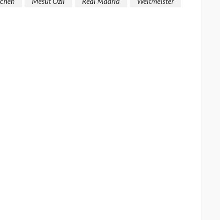
rchen
Mesut Özil
Real Madrid
Weltmeister