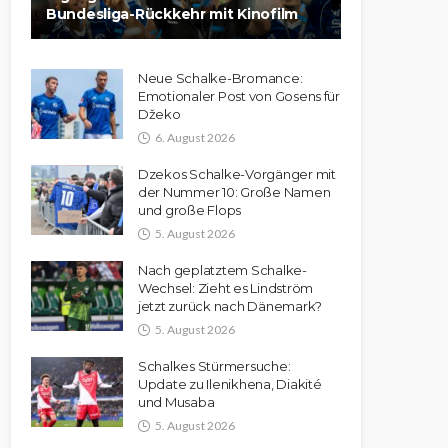
Bundesliga-Rückkehr mit Kinofilm
Neue Schalke-Bromance:
Emotionaler Post von Gosens für
Džeko
6. August 2026
Dzekos Schalke-Vorgänger mit
der Nummer 10: Große Namen
und große Flops
5. August 2026
Nach geplatztem Schalke-
Wechsel: Zieht es Lindström
jetzt zurück nach Dänemark?
5. August 2026
Schalkes Stürmersuche:
Update zu Ilenikhena, Diakité
und Musaba
5. August 2026