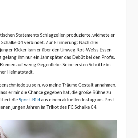
itischen Statements Schlagzeilen produzierte, widmete er
FC Schalke 04 verbindet. Zur Erinnerung: Nach drei
z junger Kicker kam er über den Umweg Rot-Weiss Essen
 gelang ihm nur ein Jahr später das Debüt bei den Profis.
Bremen auf wenig Gegenliebe. Seine ersten Schritte im
iner Heimatstadt.
appenschmiede zu sein, wo meine Träume Gestalt annahmen.
dass er mir die Chance gegeben hat, die große Bühne zu
itiert die
Sport-Bild
aus einem aktuellen Instagram-Post
 jenen jungen Jahren im Trikot des FC Schalke 04.