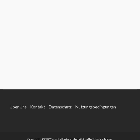
Über Uns
Kontakt
Datenschutz
Nutzungsbedingungen
Impressum
Copyright © 2026 - schalketotal.de | Aktuelle Schalke News