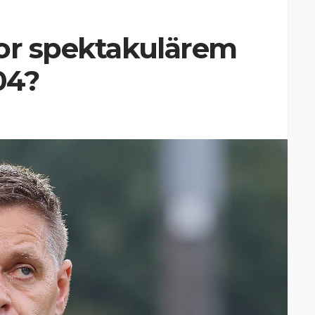
vor spektakulärem
04?