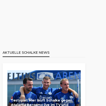
AKTUELLE SCHALKE NEWS
Testspiel: Hier läuft Schalke gegen
Atalanta Bergamo live im TV und