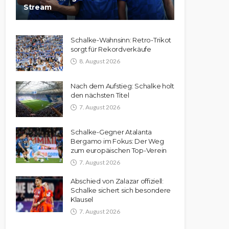
Stream
Schalke-Wahnsinn: Retro-Trikot
sorgt für Rekordverkäufe
8. August 2026
Nach dem Aufstieg: Schalke holt
den nächsten Titel
7. August 2026
Schalke-Gegner Atalanta
Bergamo im Fokus: Der Weg
zum europäischen Top-Verein
7. August 2026
Abschied von Zalazar offiziell:
Schalke sichert sich besondere
Klausel
7. August 2026