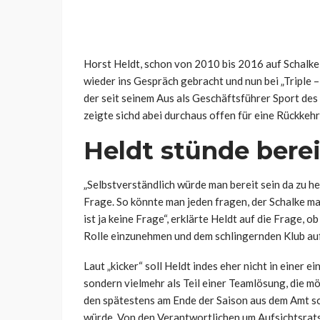
Horst Heldt, schon von 2010 bis 2016 auf Schalke
wieder ins Gespräch gebracht und nun
bei „Triple 
der seit seinem Aus als Geschäftsführer Sport des 
zeigte sichd abei durchaus offen für eine Rückkeh
Heldt stünde berei
„Selbstverständlich würde man bereit sein da zu he
Frage. So könnte man jeden fragen, der Schalke mal
ist ja keine Frage“, erklärte Heldt auf die Frage, 
Rolle einzunehmen und dem schlingernden Klub auf
Laut „kicker“ soll Heldt indes eher nicht in einer 
sondern vielmehr als Teil einer Teamlösung, die m
den spätestens am Ende der Saison aus dem Amt 
würde. Von den Verantwortlichen um Aufsichtsrats