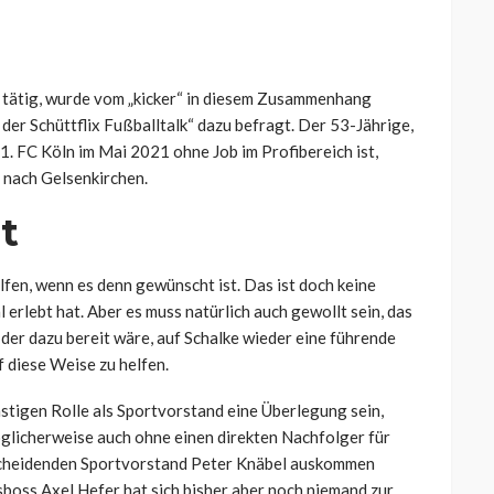
 tätig, wurde vom „kicker“ in diesem Zusammenhang
– der Schüttflix Fußballtalk“ dazu befragt. Der 53-Jährige,
1. FC Köln im Mai 2021 ohne Job im Profibereich ist,
r nach Gelsenkirchen.
t
lfen, wenn es denn gewünscht ist. Das ist doch keine
 erlebt hat. Aber es muss natürlich auch gewollt sein, das
ob der dazu bereit wäre, auf Schalke wieder eine führende
 diese Weise zu helfen.
einstigen Rolle als Sportvorstand eine Überlegung sein,
öglicherweise auch ohne einen direkten Nachfolger für
scheidenden Sportvorstand Peter Knäbel auskommen
boss Axel Hefer hat sich bisher aber noch niemand zur