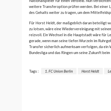
Nationalspieler für einen Verbleib. Nun verdichten
weitere Transferoption prüfen werden. Bei einer L
des Gehalts weiter zu tragen, um dem Mittelfeldspi
Für Horst Heldt, der maßgeblich daran beteiligt w
zu lotsen, wäre eine Wiedervereinigung mit seine
reizvoll. Ein Wechsel in die Hauptstadt wäre für
gerade, wenn man seine tiefen Wurzeln im Ruhrge
Transfer sicherlich aufmerksam verfolgen, da ein 
Bundesliga und das Ringen um seine Zukunft beim
Tags :
1. FC Union Berlin
Horst Heldt
L