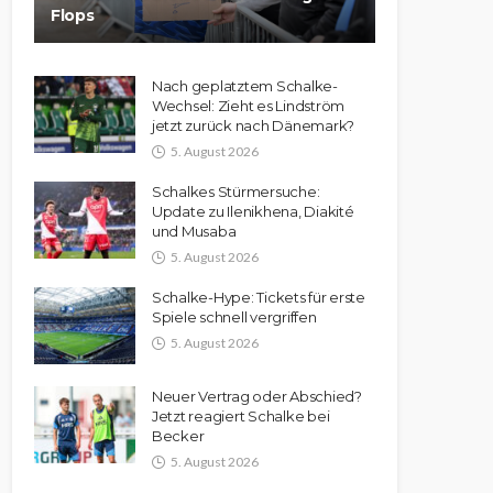
Flops
Nach geplatztem Schalke-
Wechsel: Zieht es Lindström
jetzt zurück nach Dänemark?
5. August 2026
Schalkes Stürmersuche:
Update zu Ilenikhena, Diakité
und Musaba
5. August 2026
Schalke-Hype: Tickets für erste
Spiele schnell vergriffen
5. August 2026
Neuer Vertrag oder Abschied?
Jetzt reagiert Schalke bei
Becker
5. August 2026