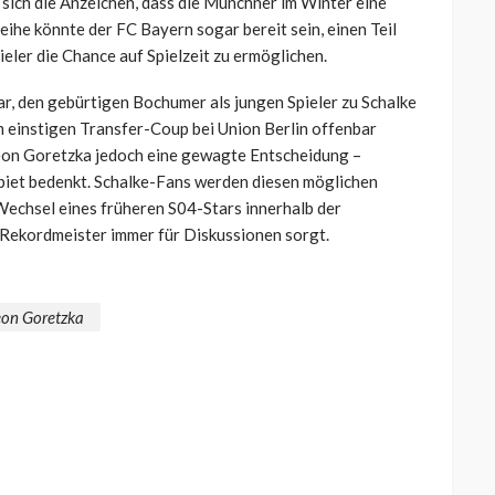
 sich die Anzeichen, dass die Münchner im Winter eine
eihe könnte der FC Bayern sogar bereit sein, einen Teil
eler die Chance auf Spielzeit zu ermöglichen.
ar, den gebürtigen Bochumer als jungen Spieler zu Schalke
m einstigen Transfer-Coup bei Union Berlin offenbar
 Leon Goretzka jedoch eine gewagte Entscheidung –
biet bedenkt. Schalke-Fans werden diesen möglichen
Wechsel eines früheren S04-Stars innerhalb der
 Rekordmeister immer für Diskussionen sorgt.
eon Goretzka