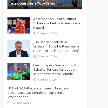
europäischen Top-Verein
Abschied von Zalazar offiziell:
Schalke sichert sich besondere
Klausel
7. August 2026
„Ein Banger nach dem
anderen“: Schalke-Fans feiern
Baumann nach Ebimbe-Transfer
7. August 2026
Das Endspiel-Drama von 2018:
Schalke-Torwart Karius über
seine schwärzeste Stunde
7. August 2026
U23 will SCP-Pleite korrigieren, Junioren-
Saisonstart: Das Schalke-Programm am
Wochenende
7. August 2026