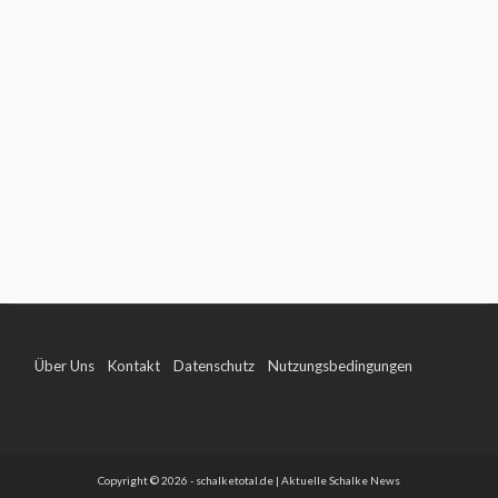
Über Uns
Kontakt
Datenschutz
Nutzungsbedingungen
Impressum
Copyright © 2026 - schalketotal.de | Aktuelle Schalke News