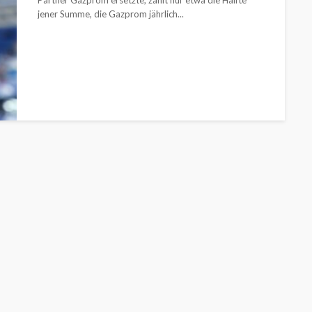
Partner Gazprom ersetzte, zahlt nur etwa die Hälfte
jener Summe, die Gazprom jährlich...