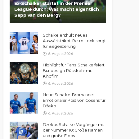
Ex-Schalker startet in der Premier
League durch: Was macht eigentlich
Sepp van den Berg?
Schalke enthüllt neues
Auswärtstrikot: Retro-Look sorgt
für Begeisterung
6. August 2026
Highlight für Fans: Schalke feiert
Bundesliga-Rückkehr mit
Kinofilm
6. August 2026
Neue Schalke-Bromance:
Emotionaler Post von Gosens für
Džeko
6. August 2026
Dzekos Schalke-Vorgänger mit
der Nummer 10: Große Namen
und große Flops