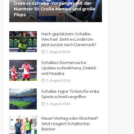
Dzekos Schalke-Vorgänger mit der
Nummer 10: Große Namen und große
Flops
Nach geplatztem Schalke-
Wechsel: Zieht es Lindström
jetzt zurück nach Dänemark?
5. August 2026
Schalkes Stürmersuche:
Update zu Ilenikhena, Diakité
und Musaba
5. August 2026
Schalke-Hype: Tickets für erste
Spiele schnell vergriffen
5. August 2026
Neuer Vertrag oder Abschied?
Jetzt reagiert Schalke bei
Becker