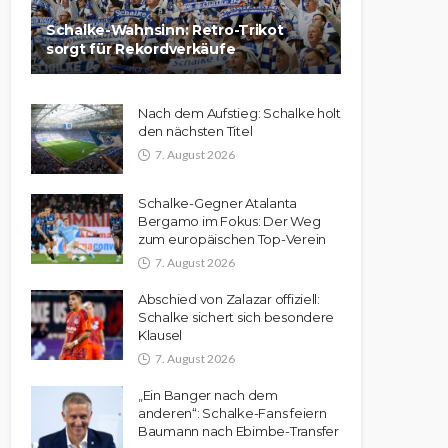
Schalke-Wahnsinn: Retro-Trikot
sorgt für Rekordverkäufe
Nach dem Aufstieg: Schalke holt
den nächsten Titel
7. August 2026
Schalke-Gegner Atalanta
Bergamo im Fokus: Der Weg
zum europäischen Top-Verein
7. August 2026
Abschied von Zalazar offiziell:
Schalke sichert sich besondere
Klausel
7. August 2026
„Ein Banger nach dem
anderen“: Schalke-Fans feiern
Baumann nach Ebimbe-Transfer